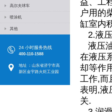
益、工
高尔夫球车
户用的
喷涂机
缸室内
其他
2.
液压
24 小时服务热线
400-110-1588
在液压
却等作
地址 ：山东省济宁市高
新区金宇路火炬工业园
工作,
表明,液
关.
3.