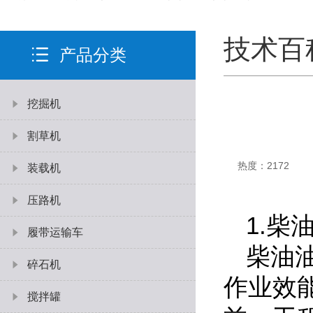
技术百
产品分类
挖掘机
割草机
热度：2172
装载机
压路机
1.
履带运输车
柴油
碎石机
作业效
搅拌罐