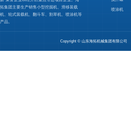
拓集团主要生产销售小型挖掘机、滑移装载
喷涂机
机、轮式装载机、翻斗车、割草机、喷涂机等
产品。
Copyright © 山东海拓机械集团有限公司