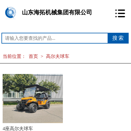
山东海拓机械集团有限公司
当前位置：
首页
>
高尔夫球车
4座高尔夫球车