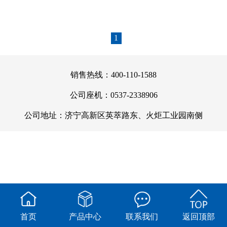
1
销售热线：400-110-1588
公司座机：0537-2338906
公司地址：济宁高新区英萃路东、火炬工业园南侧
首页
产品中心
联系我们
返回顶部