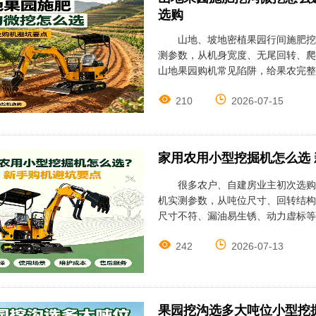
选购
山地、坡地密植果园行间施肥挖沟
测参数，从机身宽度、无尾回转、爬
山地果园购机常见陷阱，给果农完整


210
2026-07-15
家用农用小型挖掘机怎么选 新
很多农户、自建房业主初次选购家
机实测参数，从吨位尺寸、回转结构
尺寸不符、漏油易生锈、动力虚标等


242
2026-07-13
果园挖沟选多大吨位小型挖掘机