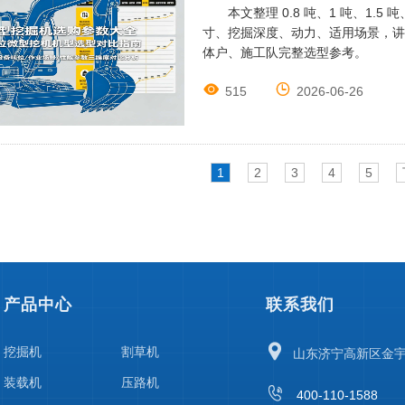
本文整理 0.8 吨、1 吨、1
寸、挖掘深度、动力、适用场景，讲
体户、施工队完整选型参考。


515
2026-06-26
1
2
3
4
5
产品中心
联系我们

挖掘机
割草机
山东济宁高新区金
装载机
压路机

400-110-1588