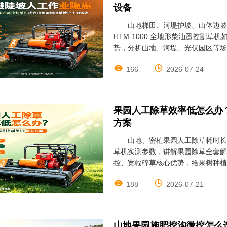
设备
山地梯田、河堤护坡、山体边坡
HTM-1000 全地形柴油遥控割
势，分析山地、河堤、光伏园区等场


166
2026-07-24
果园人工除草效率低怎么办？1
方案
山地、密植果园人工除草耗时长、
草机实测参数，讲解果园除草全套解
控、宽幅碎草核心优势，给果树种植


188
2026-07-21
山地果园施肥挖沟微挖怎么选 