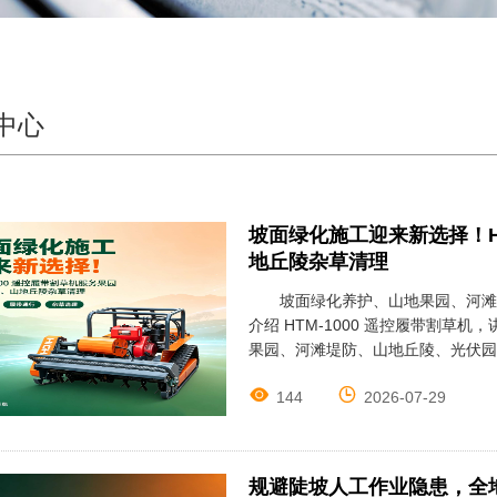
中心
坡面绿化施工迎来新选择！H
地丘陵杂草清理
坡面绿化养护、山地果园、河滩
介绍 HTM-1000 遥控履带割草机
果园、河滩堤防、山地丘陵、光伏园


144
2026-07-29
规避陡坡人工作业隐患，全