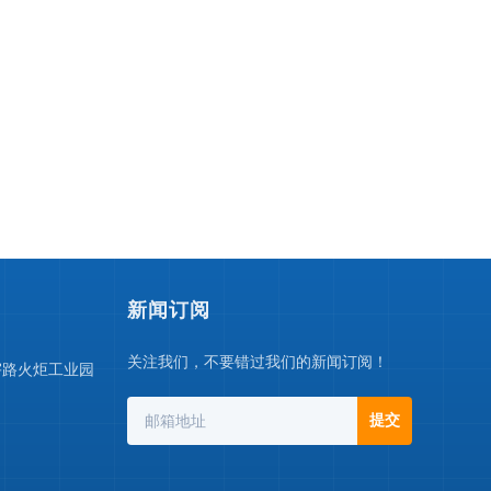
新闻订阅
关注我们，不要错过我们的新闻订阅！
宇路火炬工业园