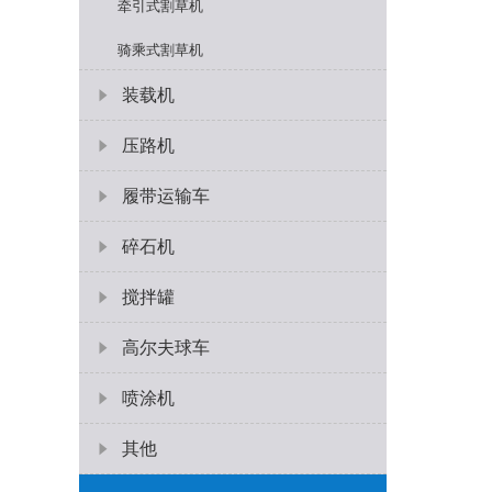
牵引式割草机
骑乘式割草机
装载机
压路机
履带运输车
碎石机
搅拌罐
高尔夫球车
喷涂机
其他