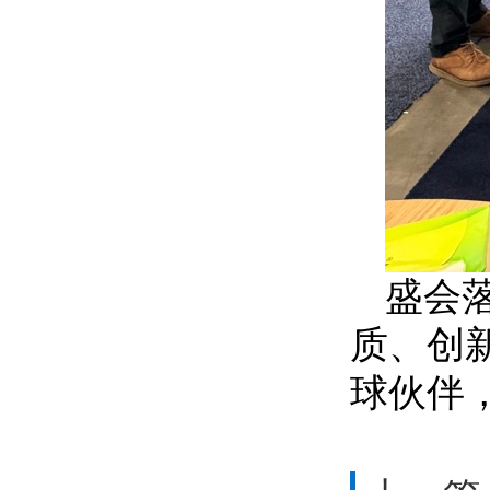
盛会
质、创
球伙伴