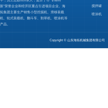
搅拌罐
新”荣誉企业和经开区重点引进项目企业。海
拓集团主要生产销售小型挖掘机、滑移装载
喷涂机
机、轮式装载机、翻斗车、割草机、喷涂机等
产品。
Copyright © 山东海拓机械集团有限公司