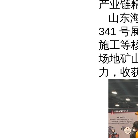
产业链
山东
341
施工等
场地矿
力，收