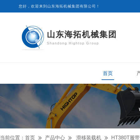
您好，欢迎来到山东海拓机械集团有限公司！
山东海拓机械集团
Shandong Hightop Group
首页
当前位置：
首页
产品中心
滑移装载机
HT380T


