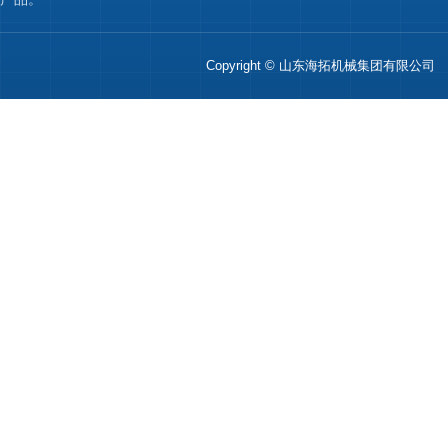
Copyright © 山东海拓机械集团有限公司