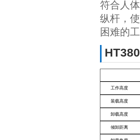
符合人体
纵杆，使
困难的工
HT3
工作高度
装载高度
卸载高度
倾卸距离