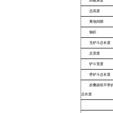
卸载角度
总高度
离地间隙
轴距
无铲斗总长度
总宽度
铲斗宽度
带铲斗总长度
折叠踏班不带
总长度