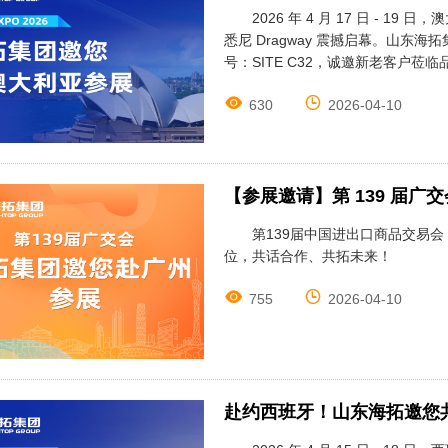
2026 年 4 月 17 日 - 1
悉尼 Dragway 震撼启幕。山
号：SITE C32，诚邀新老客户莅


630
2026-04-10
【参展邀请】第 139 届
第139届中国进出口商品交易
位，共话合作、共拓未来！


755
2026-04-10
赴约西班牙！山东海拓邀您共赴