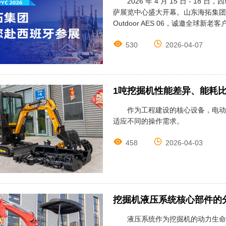
2026 年 4 月 15 日 - 1
萨展览中心盛大开幕。山东海拓集团
Outdoor AES 06，诚邀全球


530
2026-04-07
1吨挖掘机性能差异、能耗
作为工程建设的核心设备，电动
适应不同的操作需求。


458
2026-04-03
挖掘机液压系统核心部件的
液压系统作为挖掘机的动力生命