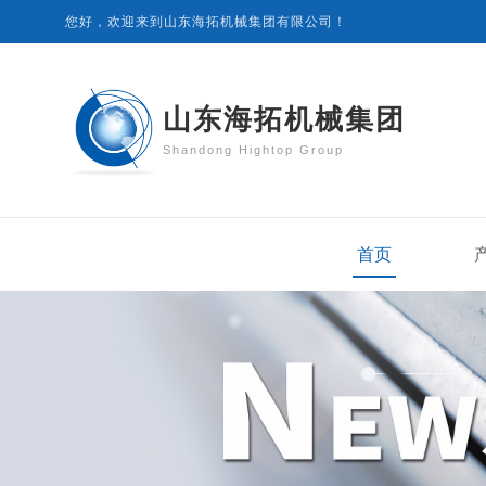
您好，欢迎来到山东海拓机械集团有限公司！
山东海拓机械集团
Shandong Hightop Group
首页