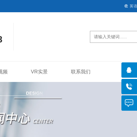

英
8
视频
VR实景
联系我们